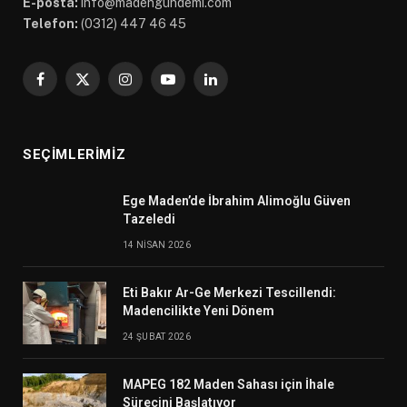
E-posta:
info@madengundemi.com
Telefon:
(0312) 447 46 45
Facebook
X
Instagram
YouTube
LinkedIn
(Twitter)
SEÇIMLERIMIZ
Ege Maden’de İbrahim Alimoğlu Güven
Tazeledi
14 NISAN 2026
Eti Bakır Ar-Ge Merkezi Tescillendi:
Madencilikte Yeni Dönem
24 ŞUBAT 2026
MAPEG 182 Maden Sahası için İhale
Sürecini Başlatıyor