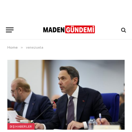
»
Home
venezuela
DIŞ HABERLER